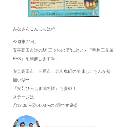
みなさんこんにちは🌱
今週末27日、
安芸高田市道の駅”三ツ矢の里”に於いて『毛利三兄弟
FES』を開催します🥳！
安芸高田市、三原市、北広島町の美味しいもんが勢
揃い🤤🍴
『安芸ひろしま武将隊』も参戦！
ステージは、
①12:00〜②14:00〜の2回です😁✌️