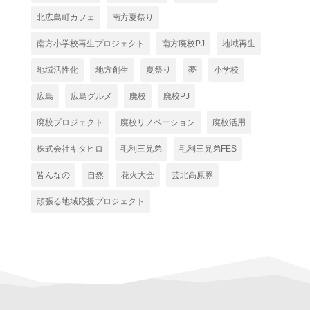
北広島町カフェ
南方夏祭り
南方小学校再生プロジェクト
南方廃校PJ
地域再生
地域活性化
地方創生
夏祭り
夢
小学校
広島
広島グルメ
廃校
廃校PJ
廃校プロジェクト
廃校リノベーション
廃校活用
株式会社キタヒロ
毛利三兄弟
毛利三兄弟FES
皆んなの
自然
花火大会
芸北高原豚
頑張る地域応援プロジェクト