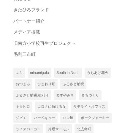
きたひろブランド
パートナー紹介
メディア掲載
旧南方小学校再生プロジェクト
毛利三市町
cafe
minamigata
South in North
うちあげ花火
おつまみ
ひまわり畑
ふるさと納税
ふるさと納税.稲刈り
ますやみそ
まちづくり
キタヒロ
コロナに負けるな
サテライトオフィス
ジビエ
バーベキュー
パン屋
ポークジャーキー
ライスバーガー
冷燻サーモン
北広島町