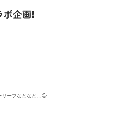
ボ企画❗️
リーフなどなど…🤤！