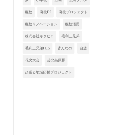
夢
小学校
広島
広島グルメ
廃校
廃校PJ
廃校プロジェクト
廃校リノベーション
廃校活用
株式会社キタヒロ
毛利三兄弟
毛利三兄弟FES
皆んなの
自然
花火大会
芸北高原豚
頑張る地域応援プロジェクト