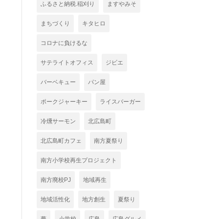
ふるさと納税.稲刈り
ますやみそ
まちづくり
キタヒロ
コロナに負けるな
サテライトオフィス
ジビエ
バーベキュー
パン屋
ポークジャーキー
ライスバーガー
冷燻サーモン
北広島町
北広島町カフェ
南方夏祭り
南方小学校再生プロジェクト
南方廃校PJ
地域再生
地域活性化
地方創生
夏祭り