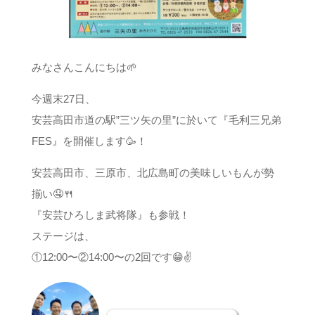
みなさんこんにちは🌱
今週末27日、
安芸高田市道の駅”三ツ矢の里”に於いて『毛利三兄弟
FES』を開催します🥳！
安芸高田市、三原市、北広島町の美味しいもんが勢
揃い🤤🍴
『安芸ひろしま武将隊』も参戦！
ステージは、
①12:00〜②14:00〜の2回です😁✌️