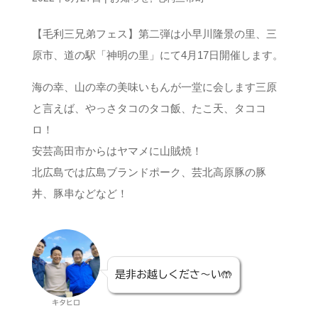
【毛利三兄弟フェス】第二弾は小早川隆景の里、三
原市、道の駅「神明の里」にて4月17日開催します。
海の幸、山の幸の美味いもんが一堂に会します三原
と言えば、やっさタコのタコ飯、たこ天、タココ
ロ！
安芸高田市からはヤマメに山賊焼！
北広島では広島ブランドポーク、芸北高原豚の豚
丼、豚串などなど！
是非お越しくださ〜い🤲
キタヒロ