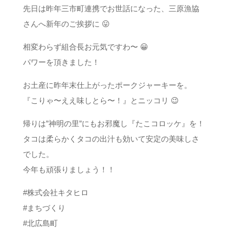
先日は昨年三市町連携でお世話になった、三原漁協
さんへ新年のご挨拶に 😛
相変わらず組合長お元気ですわ〜️ 😀
パワーを頂きました！
お土産に昨年末仕上がったポークジャーキーを。
『こりゃ〜ええ味しとら〜！』とニッコリ 😉
帰りは”神明の里”にもお邪魔し『たこコロッケ』を！
タコは柔らかくタコの出汁も効いて安定の美味しさ
でした。
今年も頑張りましょう！！
#株式会社キタヒロ
#まちづくり
#北広島町