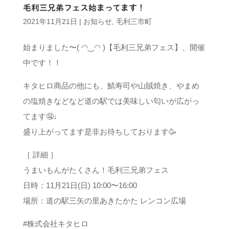
毛利三兄弟フェス始まってます！
2021年11月21日
|
お知らせ
,
毛利三市町
始まりました〜( ◠‿◠ )【毛利三兄弟フェス】、開催
中です！！
キタヒロ商品の他にも、鯖寿司や山賊焼き、やまめ
の塩焼きなどなど️道の駅では美味しい匂いが広がっ
てます🤤♩
盛り上がってます是非お待ちしております🥳
［ 詳細 ］
うまいもんがたくさん！毛利三兄弟フェス
日時：11月21日(日) 10:00〜16:00
場所：道の駅三矢の里あきたかた レンコン広場
#株式会社キタヒロ