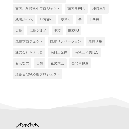
南方小学校再生プロジェクト
南方廃校PJ
地域再生
地域活性化
地方創生
夏祭り
夢
小学校
広島
広島グルメ
廃校
廃校PJ
廃校プロジェクト
廃校リノベーション
廃校活用
株式会社キタヒロ
毛利三兄弟
毛利三兄弟FES
皆んなの
自然
花火大会
芸北高原豚
頑張る地域応援プロジェクト