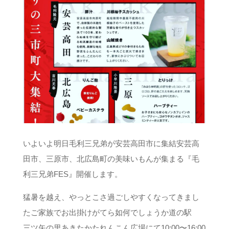
いよいよ明日️毛利三兄弟が安芸高田市に集結安芸高
田市、三原市、北広島町の美味いもんが集まる『毛
利三兄弟FES』開催します。
猛暑を越え、やっとこさ過ごしやすくなってきまし
たご家族でお出掛けがてら如何でしょうか道の駅
三ツ矢の里あきたかたれんこん広場にて10:00〜16:00