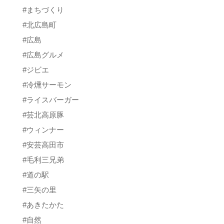
#まちづくり
#北広島町
#広島
#広島グルメ
#ジビエ
#冷燻サーモン
#ライスバーガー
#芸北高原豚
#ウィンナー
#安芸高田市
#毛利三兄弟
#道の駅
#三矢の里
#あきたかた
#自然