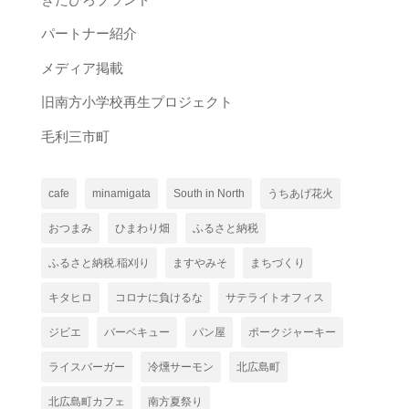
パートナー紹介
メディア掲載
旧南方小学校再生プロジェクト
毛利三市町
cafe
minamigata
South in North
うちあげ花火
おつまみ
ひまわり畑
ふるさと納税
ふるさと納税.稲刈り
ますやみそ
まちづくり
キタヒロ
コロナに負けるな
サテライトオフィス
ジビエ
バーベキュー
パン屋
ポークジャーキー
ライスバーガー
冷燻サーモン
北広島町
北広島町カフェ
南方夏祭り