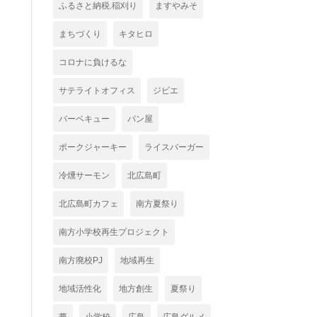
ふるさと納税.稲刈り
ますやみそ
まちづくり
キタヒロ
コロナに負けるな
サテライトオフィス
ジビエ
バーベキュー
パン屋
ポークジャーキー
ライスバーガー
冷燻サーモン
北広島町
北広島町カフェ
南方夏祭り
南方小学校再生プロジェクト
南方廃校PJ
地域再生
地域活性化
地方創生
夏祭り