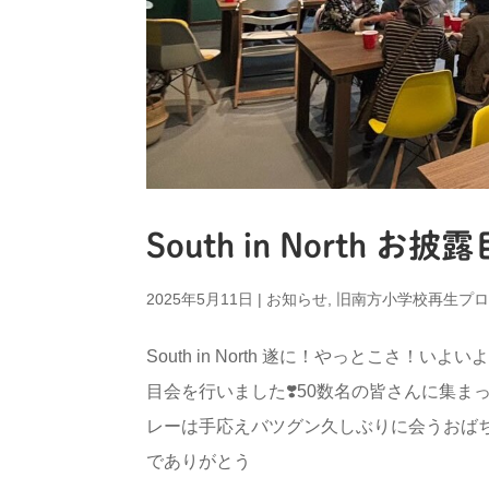
South in North お披
2025年5月11日
|
お知らせ
,
旧南方小学校再生プ
South in North 遂に！やっとこさ
目会を行いました❣️50数名の皆さんに集
レーは手応えバツグン久しぶりに会うおば
でありがとう