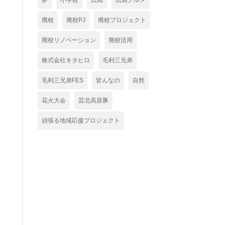
夢
小学校
広島
広島グルメ
廃校
廃校PJ
廃校プロジェクト
廃校リノベーション
廃校活用
株式会社キタヒロ
毛利三兄弟
毛利三兄弟FES
皆んなの
自然
花火大会
芸北高原豚
頑張る地域応援プロジェクト