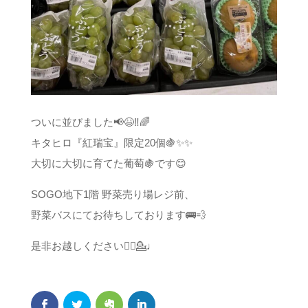
ついに並びました📢😆‼️🌈
キタヒロ『紅瑞宝』限定20個🍇✨✨
大切に大切に育てた葡萄🍇です😊
SOGO地下1階 野菜売り場レジ前、
野菜バスにてお待ちしております🚌💨
是非お越しください💁‍♀️💁♩