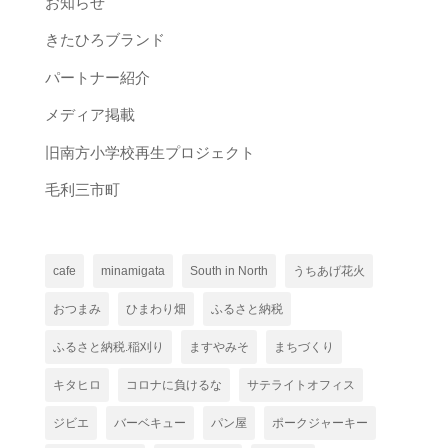
お知らせ
きたひろブランド
パートナー紹介
メディア掲載
旧南方小学校再生プロジェクト
毛利三市町
cafe
minamigata
South in North
うちあげ花火
おつまみ
ひまわり畑
ふるさと納税
ふるさと納税.稲刈り
ますやみそ
まちづくり
キタヒロ
コロナに負けるな
サテライトオフィス
ジビエ
バーベキュー
パン屋
ポークジャーキー