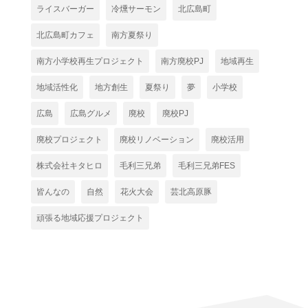
ライスバーガー
冷燻サーモン
北広島町
北広島町カフェ
南方夏祭り
南方小学校再生プロジェクト
南方廃校PJ
地域再生
地域活性化
地方創生
夏祭り
夢
小学校
広島
広島グルメ
廃校
廃校PJ
廃校プロジェクト
廃校リノベーション
廃校活用
株式会社キタヒロ
毛利三兄弟
毛利三兄弟FES
皆んなの
自然
花火大会
芸北高原豚
頑張る地域応援プロジェクト