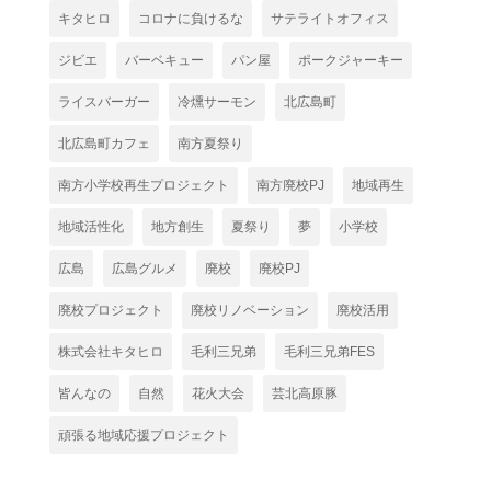
キタヒロ
コロナに負けるな
サテライトオフィス
ジビエ
バーベキュー
パン屋
ポークジャーキー
ライスバーガー
冷燻サーモン
北広島町
北広島町カフェ
南方夏祭り
南方小学校再生プロジェクト
南方廃校PJ
地域再生
地域活性化
地方創生
夏祭り
夢
小学校
広島
広島グルメ
廃校
廃校PJ
廃校プロジェクト
廃校リノベーション
廃校活用
株式会社キタヒロ
毛利三兄弟
毛利三兄弟FES
皆んなの
自然
花火大会
芸北高原豚
頑張る地域応援プロジェクト