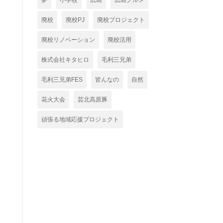
夢
小学校
広島
広島グルメ
廃校
廃校PJ
廃校プロジェクト
廃校リノベーション
廃校活用
株式会社キタヒロ
毛利三兄弟
毛利三兄弟FES
皆んなの
自然
花火大会
芸北高原豚
頑張る地域応援プロジェクト