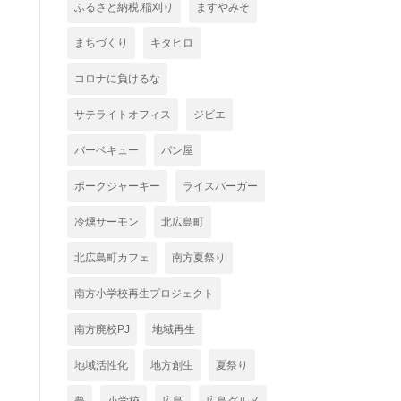
ふるさと納税.稲刈り
ますやみそ
まちづくり
キタヒロ
コロナに負けるな
サテライトオフィス
ジビエ
バーベキュー
パン屋
ポークジャーキー
ライスバーガー
冷燻サーモン
北広島町
北広島町カフェ
南方夏祭り
南方小学校再生プロジェクト
南方廃校PJ
地域再生
地域活性化
地方創生
夏祭り