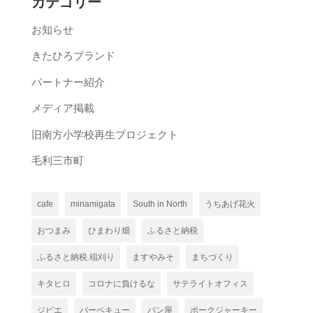
カテゴリー
お知らせ
きたひろブランド
パートナー紹介
メディア掲載
旧南方小学校再生プロジェクト
毛利三市町
cafe
minamigata
South in North
うちあげ花火
おつまみ
ひまわり畑
ふるさと納税
ふるさと納税.稲刈り
ますやみそ
まちづくり
キタヒロ
コロナに負けるな
サテライトオフィス
ジビエ
バーベキュー
パン屋
ポークジャーキー