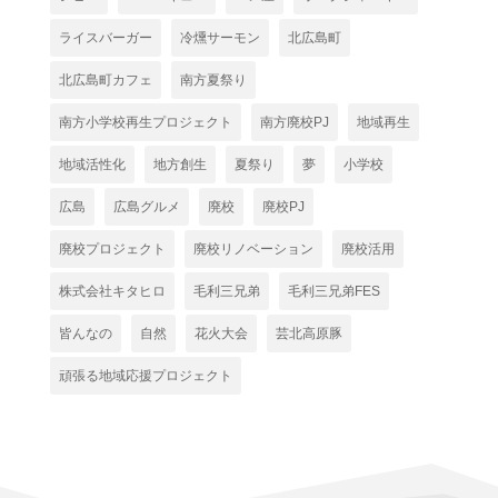
ライスバーガー
冷燻サーモン
北広島町
北広島町カフェ
南方夏祭り
南方小学校再生プロジェクト
南方廃校PJ
地域再生
地域活性化
地方創生
夏祭り
夢
小学校
広島
広島グルメ
廃校
廃校PJ
廃校プロジェクト
廃校リノベーション
廃校活用
株式会社キタヒロ
毛利三兄弟
毛利三兄弟FES
皆んなの
自然
花火大会
芸北高原豚
頑張る地域応援プロジェクト