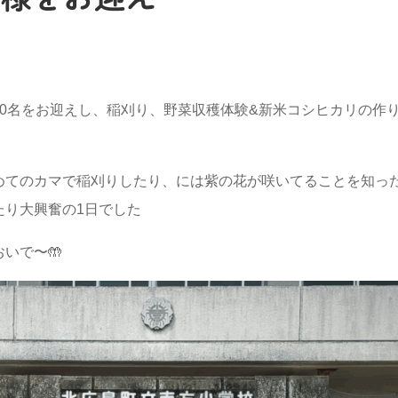
0名をお迎えし、稲刈り、野菜収穫体験&新米コシヒカリの作
めてのカマで稲刈りしたり、には紫の花が咲いてることを知っ
たり大興奮の1日でした
いで〜🤲