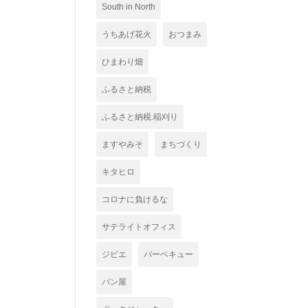
South in North
うちあげ花火
おつまみ
ひまわり畑
ふるさと納税
ふるさと納税.稲刈り
ますやみそ
まちづくり
キタヒロ
コロナに負けるな
サテライトオフィス
ジビエ
バーベキュー
パン屋