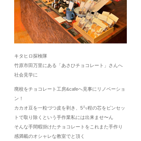
キタヒロ探検隊
竹原市田万里にある「あさひチョコレート」さんへ
社会見学に
廃校をチョコレート工房&cafeへ見事にリノベーショ
ン！
カカオ豆を一粒づつ皮を剥き、5㍉程の芯をピンセッ
トで取り除くという手作業私には出来ませ〜ん
そんな手間暇掛けたチョコレートをこれまた手作り
感満載のオシャレな教室で️と頂く