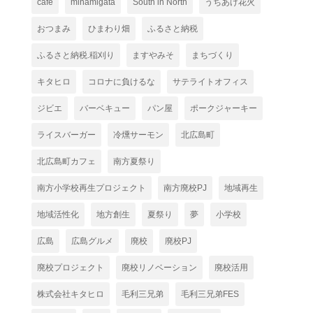
cafe
minamigata
South in North
うちあげ花火
おつまみ
ひまわり畑
ふるさと納税
ふるさと納税.稲刈り
ますやみそ
まちづくり
キタヒロ
コロナに負けるな
サテライトオフィス
ジビエ
バーベキュー
パン屋
ポークジャーキー
ライスバーガー
冷燻サーモン
北広島町
北広島町カフェ
南方夏祭り
南方小学校再生プロジェクト
南方廃校PJ
地域再生
地域活性化
地方創生
夏祭り
夢
小学校
広島
広島グルメ
廃校
廃校PJ
廃校プロジェクト
廃校リノベーション
廃校活用
株式会社キタヒロ
毛利三兄弟
毛利三兄弟FES